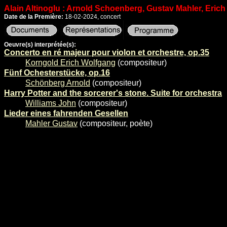
Alain Altinoglu : Arnold Schoenberg, Gustav Mahler, Eric
Date de la Première:
18-02-2024, concert
Oeuvre(s) interprétée(s):
Concerto en ré majeur pour violon et orchestre, op.35
Korngold Erich Wolfgang
(compositeur)
Fünf Ochesterstücke, op.16
Schönberg Arnold
(compositeur)
Harry Potter and the sorcerer's stone. Suite for orchestra
Williams John
(compositeur)
Lieder eines fahrenden Gesellen
Mahler Gustav
(compositeur, poète)