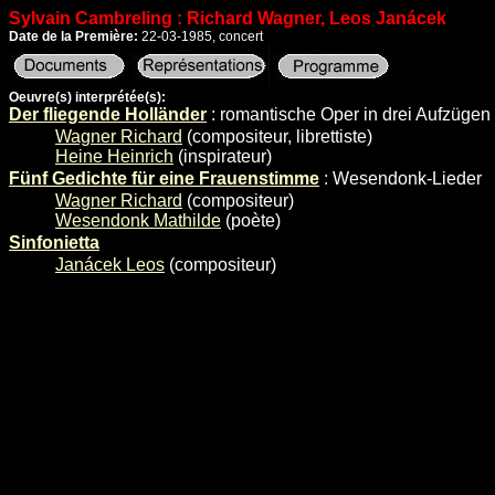
Sylvain Cambreling : Richard Wagner, Leos Janácek
Date de la Première:
22-03-1985, concert
Oeuvre(s) interprétée(s):
Der fliegende Holländer
: romantische Oper in drei Aufzügen
Wagner Richard
(compositeur, librettiste)
Heine Heinrich
(inspirateur)
Fünf Gedichte für eine Frauenstimme
: Wesendonk-Lieder
Wagner Richard
(compositeur)
Wesendonk Mathilde
(poète)
Sinfonietta
Janácek Leos
(compositeur)