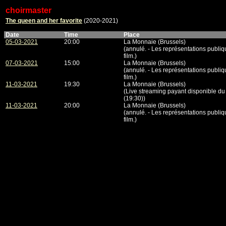
choirmaster
The queen and her favorite
(2020-2021)
Date
Time
Place
05-03-2021
20:00
La Monnaie (Brussels)
(annulé. - Les représentations publi
film.)
07-03-2021
15:00
La Monnaie (Brussels)
(annulé. - Les représentations publi
film.)
11-03-2021
19:30
La Monnaie (Brussels)
(Live streaming payant disponible du
(19:30))
11-03-2021
20:00
La Monnaie (Brussels)
(annulé. - Les représentations publi
film.)