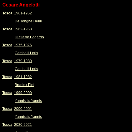
Cesare Angelotti
Tosca
,
1961-1962
De Jonghe Henri
Tosca
,
1962-1963
Di Stasio Edgardo
Tosca
,
1975-1976
Gambelli Loris
Tosca
,
1979-1980
Gambelli Loris
Tosca
,
1981-1982
Bruninx Piet
Tosca
,
1999-2000
Yannissis Yannis
Tosca
,
2000-2001
Yannissis Yannis
Tosca
,
2020-2021