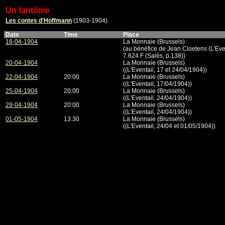
Un fantôme
Les contes d'Hoffmann
(1903-1904)
Date
Time
Place
16-04-1904
La Monnaie (Brussels)
(au bénéfice de Jean Cloetens (L'Even
7.624 F (Salès, p.138))
20-04-1904
La Monnaie (Brussels)
((L'Eventail, 17 et 24/04/1904))
22-04-1904
20:00
La Monnaie (Brussels)
((L'Eventail, 17/04/1904))
25-04-1904
20:00
La Monnaie (Brussels)
((L'Eventail, 24/04/1904))
29-04-1904
20:00
La Monnaie (Brussels)
((L'Eventail, 24/04/1904))
01-05-1904
13:30
La Monnaie (Brussels)
((L'Eventail, 24/04 et 01/05/1904))