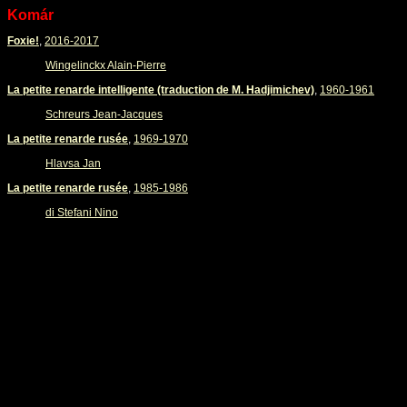
Komár
Foxie!
,
2016-2017
Wingelinckx Alain-Pierre
La petite renarde intelligente (traduction de M. Hadjimichev)
,
1960-1961
Schreurs Jean-Jacques
La petite renarde rusée
,
1969-1970
Hlavsa Jan
La petite renarde rusée
,
1985-1986
di Stefani Nino