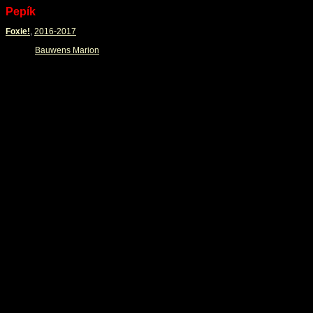
Pepík
Foxie!
,
2016-2017
Bauwens Marion