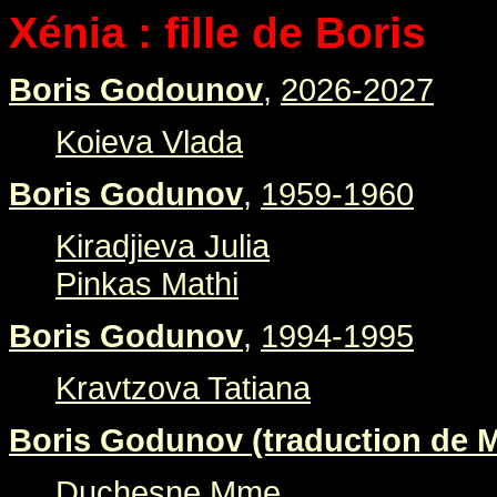
Xénia : fille de Boris
Boris Godounov
,
2026-2027
Koieva Vlada
Boris Godunov
,
1959-1960
Kiradjieva Julia
Pinkas Mathi
Boris Godunov
,
1994-1995
Kravtzova Tatiana
Boris Godunov (traduction de M
Duchesne Mme