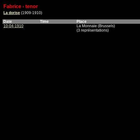
Fabrice - tenor
La dorise
(1909-1910)
Date
Time
Place
10-04-1910
La Monnaie (Brussels)
(3 représentations)