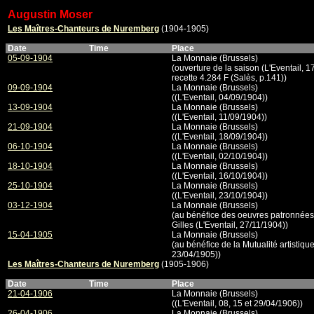
Augustin Moser
Les Maîtres-Chanteurs de Nuremberg
(1904-1905)
Date
Time
Place
05-09-1904
La Monnaie (Brussels)
(ouverture de la saison (L'Eventail, 17
recette 4.284 F (Salès, p.141))
09-09-1904
La Monnaie (Brussels)
((L'Eventail, 04/09/1904))
13-09-1904
La Monnaie (Brussels)
((L'Eventail, 11/09/1904))
21-09-1904
La Monnaie (Brussels)
((L'Eventail, 18/09/1904))
06-10-1904
La Monnaie (Brussels)
((L'Eventail, 02/10/1904))
18-10-1904
La Monnaie (Brussels)
((L'Eventail, 16/10/1904))
25-10-1904
La Monnaie (Brussels)
((L'Eventail, 23/10/1904))
03-12-1904
La Monnaie (Brussels)
(au bénéfice des oeuvres patronnées 
Gilles (L'Eventail, 27/11/1904))
15-04-1905
La Monnaie (Brussels)
(au bénéfice de la Mutualité artistique
23/04/1905))
Les Maîtres-Chanteurs de Nuremberg
(1905-1906)
Date
Time
Place
21-04-1906
La Monnaie (Brussels)
((L'Eventail, 08, 15 et 29/04/1906))
26-04-1906
La Monnaie (Brussels)