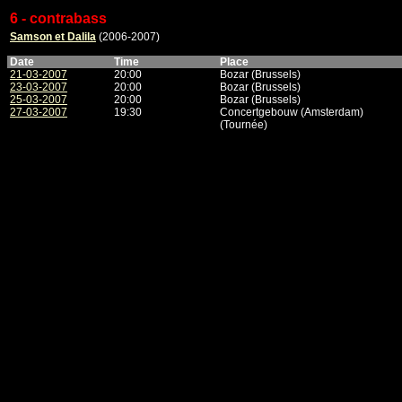
6 - contrabass
Samson et Dalila
(2006-2007)
Date
Time
Place
21-03-2007
20:00
Bozar (Brussels)
23-03-2007
20:00
Bozar (Brussels)
25-03-2007
20:00
Bozar (Brussels)
27-03-2007
19:30
Concertgebouw (Amsterdam)
(Tournée)