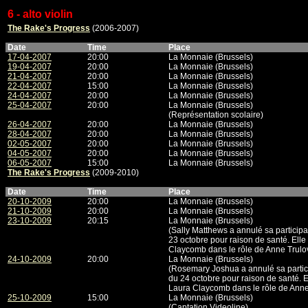
6 - alto violin
The Rake's Progress
(2006-2007)
Date
Time
Place
17-04-2007
20:00
La Monnaie (Brussels)
19-04-2007
20:00
La Monnaie (Brussels)
21-04-2007
20:00
La Monnaie (Brussels)
22-04-2007
15:00
La Monnaie (Brussels)
24-04-2007
20:00
La Monnaie (Brussels)
25-04-2007
20:00
La Monnaie (Brussels)
(Représentation scolaire)
26-04-2007
20:00
La Monnaie (Brussels)
28-04-2007
20:00
La Monnaie (Brussels)
02-05-2007
20:00
La Monnaie (Brussels)
04-05-2007
20:00
La Monnaie (Brussels)
06-05-2007
15:00
La Monnaie (Brussels)
The Rake's Progress
(2009-2010)
Date
Time
Place
20-10-2009
20:00
La Monnaie (Brussels)
21-10-2009
20:00
La Monnaie (Brussels)
23-10-2009
20:15
La Monnaie (Brussels)
(Sally Matthews a annulé sa participa
23 octobre pour raison de santé. Ell
Claycomb dans le rôle de Anne Trulo
24-10-2009
20:00
La Monnaie (Brussels)
(Rosemary Joshua a annulé sa partici
du 24 octobre pour raison de santé. 
Laura Claycomb dans le rôle de Anne
25-10-2009
15:00
La Monnaie (Brussels)
(Captation Videoline)