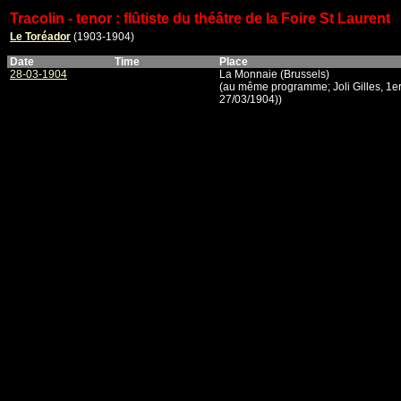
Tracolin - tenor : flûtiste du théâtre de la Foire St Laurent
Le Toréador
(1903-1904)
Date
Time
Place
28-03-1904
La Monnaie (Brussels)
(au même programme; Joli Gilles, 1er 
27/03/1904))