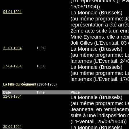
(10 représentations (L'Eve
15/05/1904))
04-01-1904
La Monnaie (Brussels)
(au même programme: Joli 
représentation a été arrê
2ème acte suite à un enr
Mme Eyreams, elle a repr
Joli Gilles (L'Eventail, 03
31-01-1904
13:30
La Monnaie (Brussels)
(au même programme: Le
lanternes (L'Eventail, 24
17-04-1904
13:30
La Monnaie (Brussels)
(au même programme: Le
lanternes (L'Eventail, 17
La Fille du Régiment
(1904-1905)
Date
Time
Place
22-09-1904
La Monnaie (Brussels)
(au même programme: Le
Jeannette, en remplacem
suite à une indisposition
(L'Eventail, 25/09/1904))
30-09-1904
La Monnaie (Brussels)