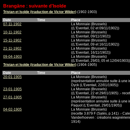
Brangäne : suivante d'Isolde
Tristan et Isolde (traduction de Victor Wilder)
(1902-1903)
Date
Time
Place
07-11-1902
La Monnaie (Brussels)
((L'Eventail, 02 et 09/11/1902))
10-11-1902
La Monnaie (Brussels)
((L'Eventail, 09/11/1902))
15-11-1902
La Monnaie (Brussels)
((L'Eventail, 09 et 16/11/1902))
21-11-1902
La Monnaie (Brussels)
((L'Eventail, 16/11/1902))
09-04-1903
La Monnaie (Brussels)
((L'Eventail, 29/03, 05 et 12/04/1903)
Tristan et Isolde (traduction de Victor Wilder)
(1904-1905)
Date
Time
Place
20-01-1905
La Monnaie (Brussels)
(représentation annulée suite à une 
Dyck (L'Eventail, 22/01/1905))
23-01-1905
La Monnaie (Brussels)
((L'Eventail, 22 et 29/01/1905) .- rece
27-01-1905
La Monnaie (Brussels)
(représentation annulée suite à une 
Paquot (L'Eventail, 29/01/1905))
04-02-1905
La Monnaie (Brussels)
(recette 3.879 F (Salès, p.141) .- Ca
Vanderhoeven : créations wagnérien
1914)