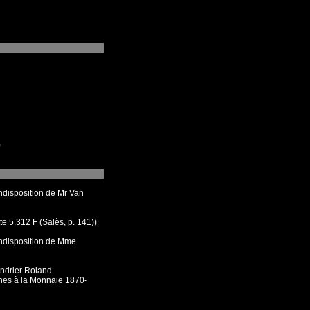
)
indisposition de Mr Van
tte 5.312 F (Salès, p. 141))
indisposition de Mme
lendrier Roland
nes à la Monnaie 1870-