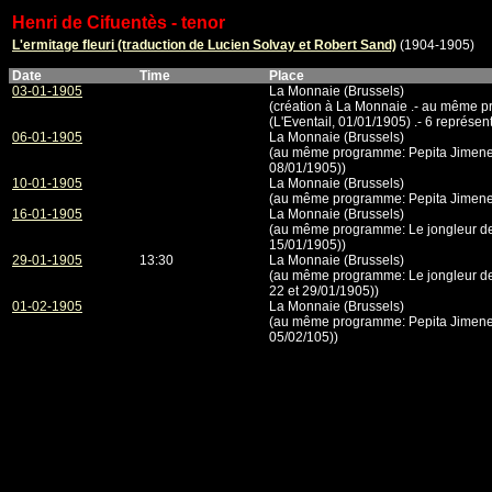
Henri de Cifuentès - tenor
L'ermitage fleuri (traduction de Lucien Solvay et Robert Sand)
(1904-1905)
Date
Time
Place
03-01-1905
La Monnaie (Brussels)
(création à La Monnaie .- au même 
(L'Eventail, 01/01/1905) .- 6 représen
06-01-1905
La Monnaie (Brussels)
(au même programme: Pepita Jimenez 
08/01/1905))
10-01-1905
La Monnaie (Brussels)
(au même programme: Pepita Jimenez 
16-01-1905
La Monnaie (Brussels)
(au même programme: Le jongleur de
15/01/1905))
29-01-1905
13:30
La Monnaie (Brussels)
(au même programme: Le jongleur de
22 et 29/01/1905))
01-02-1905
La Monnaie (Brussels)
(au même programme: Pepita Jimenez 
05/02/105))