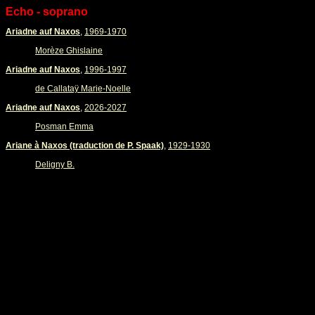
Echo - soprano
Ariadne auf Naxos
,
1969-1970
Morèze Ghislaine
Ariadne auf Naxos
,
1996-1997
de Callataÿ Marie-Noelle
Ariadne auf Naxos
,
2026-2027
Posman Emma
Ariane à Naxos (traduction de P. Spaak)
,
1929-1930
Deligny B.