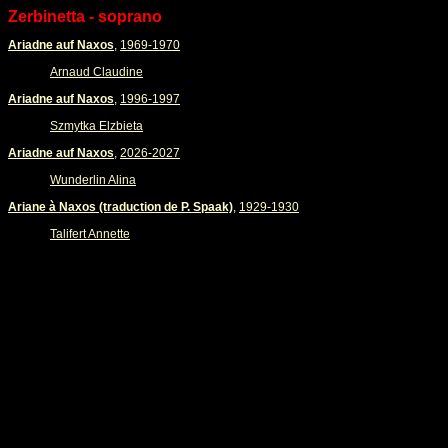
Zerbinetta - soprano
Ariadne auf Naxos
,
1969-1970
Arnaud Claudine
Ariadne auf Naxos
,
1996-1997
Szmytka Elzbieta
Ariadne auf Naxos
,
2026-2027
Wunderlin Alina
Ariane à Naxos (traduction de P. Spaak)
,
1929-1930
Talifert Annette