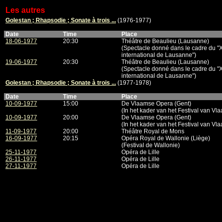
Les autres
Golestan ; Rhapsodie ; Sonate à trois ...
(1976-1977)
Date
Time
Place
18-06-1977
20:30
Théâtre de Beaulieu (Lausanne)
(Spectacle donné dans le cadre du "X
international de Lausanne")
19-06-1977
20:30
Théâtre de Beaulieu (Lausanne)
(Spectacle donné dans le cadre du "X
international de Lausanne")
Golestan ; Rhapsodie ; Sonate à trois ...
(1977-1978)
Date
Time
Place
10-09-1977
15:00
De Vlaamse Opera (Gent)
(In het kader van het Festival van Vl
10-09-1977
20:00
De Vlaamse Opera (Gent)
(In het kader van het Festival van Vl
11-09-1977
20:00
Théâtre Royal de Mons
16-09-1977
20:15
Opéra Royal de Wallonie (Liège)
(Festival de Wallonie)
25-11-1977
Opéra de Lille
26-11-1977
Opéra de Lille
27-11-1977
Opéra de Lille