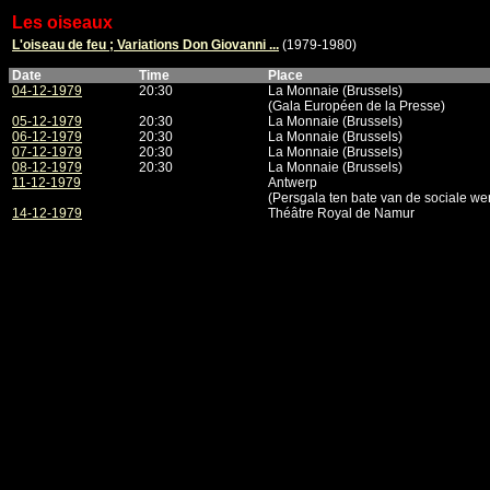
Les oiseaux
L'oiseau de feu ; Variations Don Giovanni ...
(1979-1980)
Date
Time
Place
04-12-1979
20:30
La Monnaie (Brussels)
(Gala Européen de la Presse)
05-12-1979
20:30
La Monnaie (Brussels)
06-12-1979
20:30
La Monnaie (Brussels)
07-12-1979
20:30
La Monnaie (Brussels)
08-12-1979
20:30
La Monnaie (Brussels)
11-12-1979
Antwerp
(Persgala ten bate van de sociale we
14-12-1979
Théâtre Royal de Namur