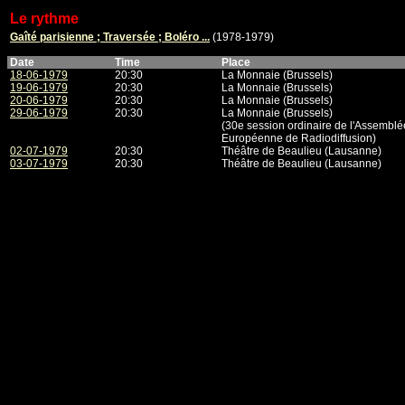
Le rythme
Gaîté parisienne ; Traversée ; Boléro ...
(1978-1979)
Date
Time
Place
18-06-1979
20:30
La Monnaie (Brussels)
19-06-1979
20:30
La Monnaie (Brussels)
20-06-1979
20:30
La Monnaie (Brussels)
29-06-1979
20:30
La Monnaie (Brussels)
(30e session ordinaire de l'Assemblé
Européenne de Radiodiffusion)
02-07-1979
20:30
Théâtre de Beaulieu (Lausanne)
03-07-1979
20:30
Théâtre de Beaulieu (Lausanne)