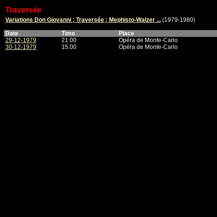
Traversée
Variations Don Giovanni ; Traversée ; Mephisto-Walzer ...
(1979-1980)
Date
Time
Place
29-12-1979
21:00
Opéra de Monte-Carlo
30-12-1979
15:00
Opéra de Monte-Carlo