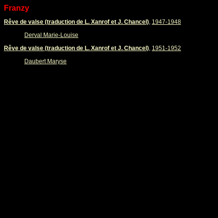
Franzy
Rêve de valse (traduction de L. Xanrof et J. Chancel)
,
1947-1948
Derval Marie-Louise
Rêve de valse (traduction de L. Xanrof et J. Chancel)
,
1951-1952
Daubert Maryse