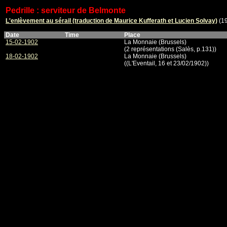
Pedrille : serviteur de Belmonte
L'enlèvement au sérail (traduction de Maurice Kufferath et Lucien Solvay)
(1
Date
Time
Place
15-02-1902
La Monnaie (Brussels)
(2 représentations (Salès, p.131))
18-02-1902
La Monnaie (Brussels)
((L'Eventail, 16 et 23/02/1902))