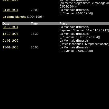
(au même programme: Le mariage aux 
03/04/1904))
24-04-1904
20:00
La Monnaie (Brussels)
((L'Eventail, 24/04/1904))
La dame blanche
(1904-1905)
Date
Time
Place
08-12-1904
La Monnaie (Brussels)
(reprise (L'Eventail, 04 et 11/12/1912)
18-12-1904
13:30
La Monnaie (Brussels)
((L'Eventail, 11 et 18/12/1904))
01-01-1905
La Monnaie (Brussels)
(Dates inconnues ; 6 représentations
15-01-1905
20:00
La Monnaie (Brussels)
((L'Eventail, 15/01/1905))