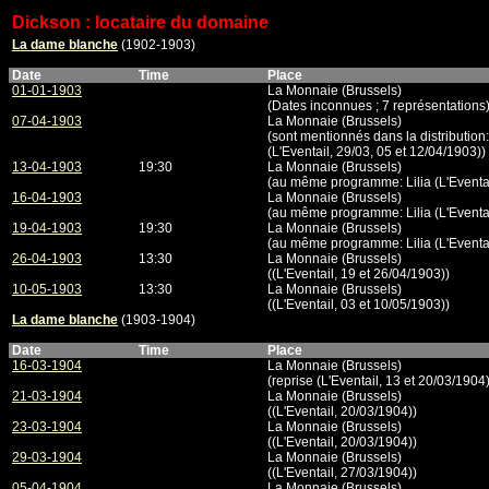
Dickson : locataire du domaine
La dame blanche
(1902-1903)
Date
Time
Place
01-01-1903
La Monnaie (Brussels)
(Dates inconnues ; 7 représentations
07-04-1903
La Monnaie (Brussels)
(sont mentionnés dans la distributi
(L'Eventail, 29/03, 05 et 12/04/1903))
13-04-1903
19:30
La Monnaie (Brussels)
(au même programme: Lilia (L'Eventai
16-04-1903
La Monnaie (Brussels)
(au même programme: Lilia (L'Eventai
19-04-1903
19:30
La Monnaie (Brussels)
(au même programme: Lilia (L'Eventai
26-04-1903
13:30
La Monnaie (Brussels)
((L'Eventail, 19 et 26/04/1903))
10-05-1903
13:30
La Monnaie (Brussels)
((L'Eventail, 03 et 10/05/1903))
La dame blanche
(1903-1904)
Date
Time
Place
16-03-1904
La Monnaie (Brussels)
(reprise (L'Eventail, 13 et 20/03/1904)
21-03-1904
La Monnaie (Brussels)
((L'Eventail, 20/03/1904))
23-03-1904
La Monnaie (Brussels)
((L'Eventail, 20/03/1904))
29-03-1904
La Monnaie (Brussels)
((L'Eventail, 27/03/1904))
05-04-1904
La Monnaie (Brussels)