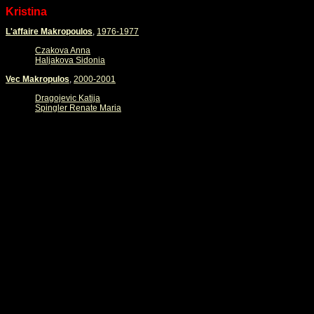
Kristina
L'affaire Makropoulos
,
1976-1977
Czakova Anna
Haljakova Sidonia
Vec Makropulos
,
2000-2001
Dragojevic Katija
Spingler Renate Maria