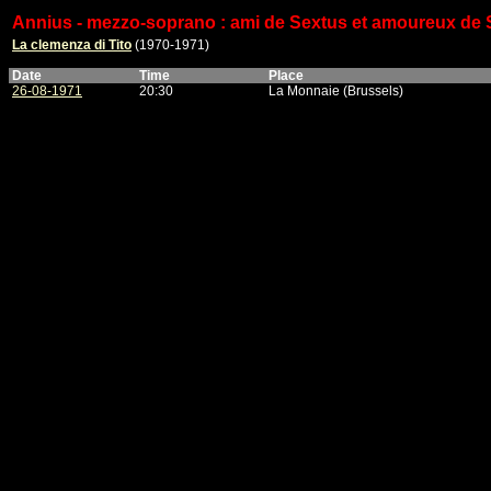
Annius - mezzo-soprano : ami de Sextus et amoureux de S
La clemenza di Tito
(1970-1971)
Date
Time
Place
26-08-1971
20:30
La Monnaie (Brussels)