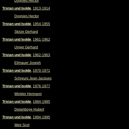
Dognies Hector
Tristan und Isolde
,
1913-1914
Dognies Hector
Tristan und Isolde
,
1954-1955
Stolze Gerhard
Tristan und Isolde
,
1961-1962
Unger Gerhard
Tristan und Isolde
,
1962-1963
Ellmauer Joseph
Tristan und Isolde
,
1970-1971
Schreurs Jean-Jacques
Tristan und Isolde
,
1976-1977
Winkler Hermann
Tristan und Isolde
,
1984-1985
Delamboye Hubert
Tristan und Isolde
,
1994-1995
Weir Scot