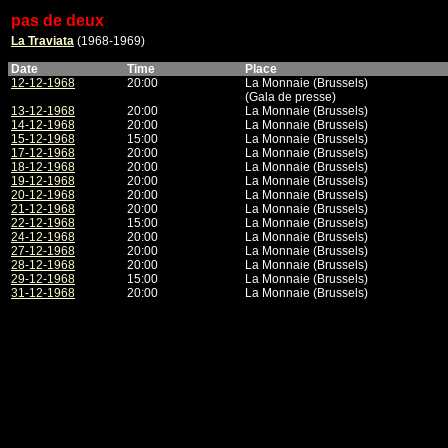
pas de deux
La Traviata
(1968-1969)
Date
Time
Place
12-12-1968
20:00
La Monnaie (Brussels)
(Gala de presse)
13-12-1968
20:00
La Monnaie (Brussels)
14-12-1968
20:00
La Monnaie (Brussels)
15-12-1968
15:00
La Monnaie (Brussels)
17-12-1968
20:00
La Monnaie (Brussels)
18-12-1968
20:00
La Monnaie (Brussels)
19-12-1968
20:00
La Monnaie (Brussels)
20-12-1968
20:00
La Monnaie (Brussels)
21-12-1968
20:00
La Monnaie (Brussels)
22-12-1968
15:00
La Monnaie (Brussels)
24-12-1968
20:00
La Monnaie (Brussels)
27-12-1968
20:00
La Monnaie (Brussels)
28-12-1968
20:00
La Monnaie (Brussels)
29-12-1968
15:00
La Monnaie (Brussels)
31-12-1968
20:00
La Monnaie (Brussels)