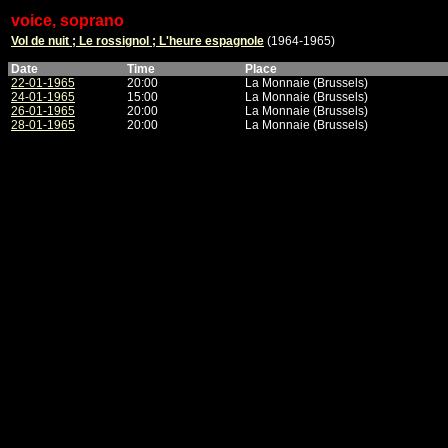
voice, soprano
Vol de nuit ; Le rossignol ; L'heure espagnole
(1964-1965)
Date
Time
Place
22-01-1965
20:00
La Monnaie (Brussels)
24-01-1965
15:00
La Monnaie (Brussels)
26-01-1965
20:00
La Monnaie (Brussels)
28-01-1965
20:00
La Monnaie (Brussels)