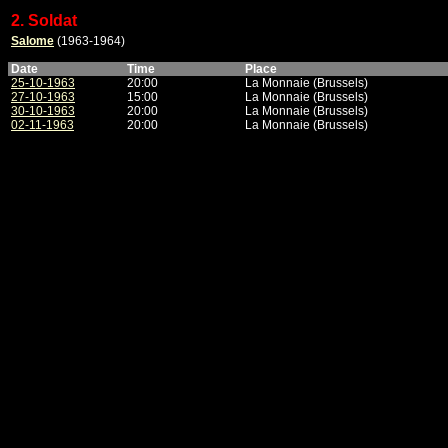
2. Soldat
Salome
(1963-1964)
Date
Time
Place
25-10-1963
20:00
La Monnaie (Brussels)
27-10-1963
15:00
La Monnaie (Brussels)
30-10-1963
20:00
La Monnaie (Brussels)
02-11-1963
20:00
La Monnaie (Brussels)