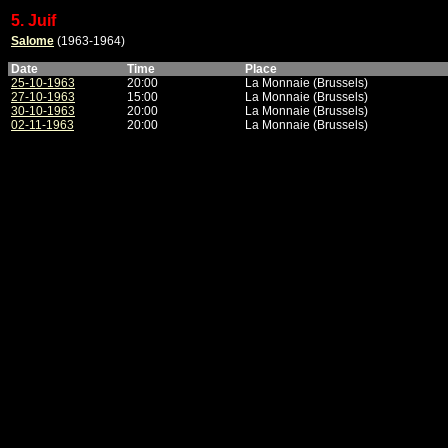
5. Juif
Salome
(1963-1964)
Date
Time
Place
25-10-1963
20:00
La Monnaie (Brussels)
27-10-1963
15:00
La Monnaie (Brussels)
30-10-1963
20:00
La Monnaie (Brussels)
02-11-1963
20:00
La Monnaie (Brussels)