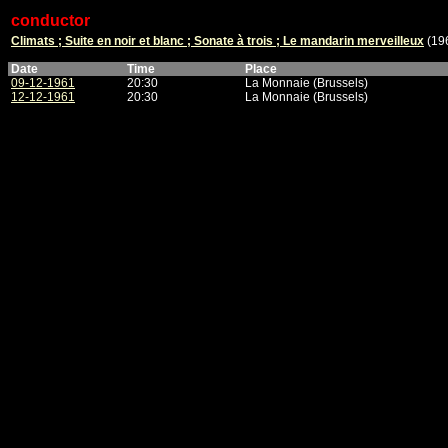
conductor
Climats ; Suite en noir et blanc ; Sonate à trois ; Le mandarin merveilleux
(19
Date
Time
Place
09-12-1961
20:30
La Monnaie (Brussels)
12-12-1961
20:30
La Monnaie (Brussels)