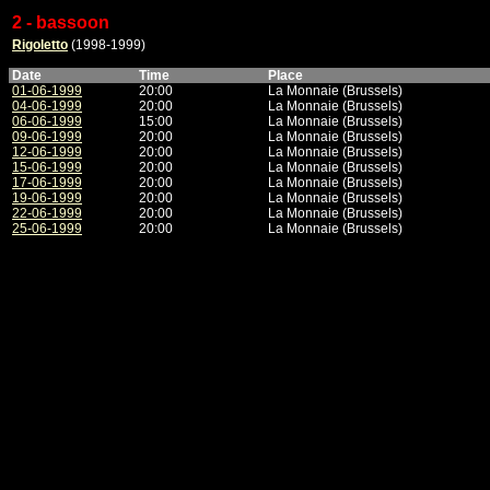
2 - bassoon
Rigoletto
(1998-1999)
Date
Time
Place
01-06-1999
20:00
La Monnaie (Brussels)
04-06-1999
20:00
La Monnaie (Brussels)
06-06-1999
15:00
La Monnaie (Brussels)
09-06-1999
20:00
La Monnaie (Brussels)
12-06-1999
20:00
La Monnaie (Brussels)
15-06-1999
20:00
La Monnaie (Brussels)
17-06-1999
20:00
La Monnaie (Brussels)
19-06-1999
20:00
La Monnaie (Brussels)
22-06-1999
20:00
La Monnaie (Brussels)
25-06-1999
20:00
La Monnaie (Brussels)