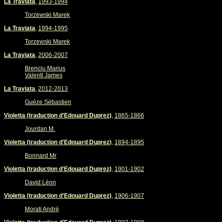
La Traviata
,
1993-1994
Torzewski Marek
La Traviata
,
1994-1995
Torzewski Marek
La Traviata
,
2006-2007
Brenciu Marius
Valenti James
La Traviata
,
2012-2013
Guèze Sébastien
Violetta (traduction d'Edouard Duprez)
,
1865-1866
Jourdan M.
Violetta (traduction d'Edouard Duprez)
,
1894-1895
Bonnard Mr
Violetta (traduction d'Edouard Duprez)
,
1901-1902
David Léon
Violetta (traduction d'Edouard Duprez)
,
1906-1907
Morati André