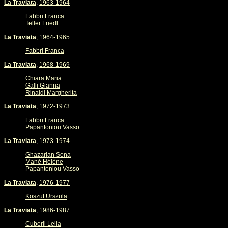
La Traviata
,
1963-1964
Fabbri Franca
Teller Friedl
La Traviata
,
1964-1965
Fabbri Franca
La Traviata
,
1968-1969
Chiara Maria
Galli Gianna
Rinaldi Margherita
La Traviata
,
1972-1973
Fabbri Franca
Papantoniou Vasso
La Traviata
,
1973-1974
Ghazarian Sona
Mané Hélène
Papantoniou Vasso
La Traviata
,
1976-1977
Koszut Urszula
La Traviata
,
1986-1987
Cuberli Lella