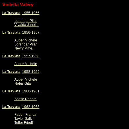
Violetta Valéry
La Traviata
,
1955-1956
Lorengar Pilar
Vivalda Janette
La Traviata
,
1956-1957
Auber Michèle
Lorengar Pilar
Nevry Mme.
La Traviata
,
1957-1958
Auber Michèle
La Traviata
,
1958-1959
Auber Michèle
Nobis Gita
La Traviata
,
1960-1961
Scotto Renata
La Traviata
,
1962-1963
Fabbri Franca
Taylor Sally
Teller Friedl