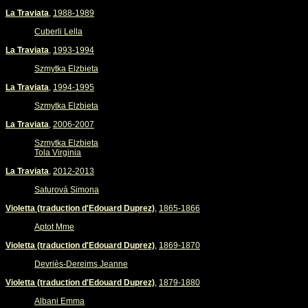
La Traviata
,
1988-1989
Cuberli Lella
La Traviata
,
1993-1994
Szmytka Elzbieta
La Traviata
,
1994-1995
Szmytka Elzbieta
La Traviata
,
2006-2007
Szmytka Elzbieta
Tola Virginia
La Traviata
,
2012-2013
Saturová Simona
Violetta (traduction d'Edouard Duprez)
,
1865-1866
Aptot Mme
Violetta (traduction d'Edouard Duprez)
,
1869-1870
Devriès-Dereims Jeanne
Violetta (traduction d'Edouard Duprez)
,
1879-1880
Albani Emma