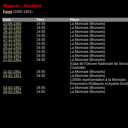
Wagner : étudiant
Faust
(1950-1951)
Date
Time
Place
23-09-1950
19:30
La Monnaie (Brussels)
16-10-1950
19:30
La Monnaie (Brussels)
29-10-1950
14:00
La Monnaie (Brussels)
02-11-1950
19:30
La Monnaie (Brussels)
27-11-1950
19:30
La Monnaie (Brussels)
10-12-1950
19:30
La Monnaie (Brussels)
25-12-1950
19:30
La Monnaie (Brussels)
01-01-1951
19:30
La Monnaie (Brussels)
15-01-1951
19:30
La Monnaie (Brussels)
27-01-1951
19:30
La Monnaie (Brussels)
(Gala de l'Oeuvre Nationale de Sec
Charlotte)
11-02-1951
19:30
La Monnaie (Brussels)
24-02-1951
19:30
La Monnaie (Brussels)
(1500è représentation à la Monnaie. 
Prisonniers Politiques et Ayants-Droit
03-03-1951
19:30
La Monnaie (Brussels)
26-03-1951
14:00
La Monnaie (Brussels)