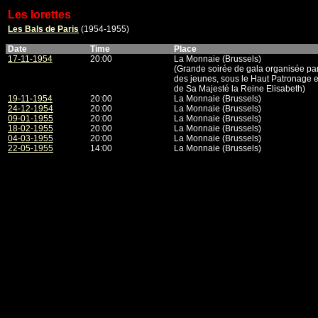
Les lorettes
Les Bals de Paris
(1954-1955)
Date
Time
Place
17-11-1954
20:00
La Monnaie (Brussels)
(Grande soirée de gala organisée par
des jeunes, sous le Haut Patronage 
de Sa Majesté la Reine Elisabeth)
19-11-1954
20:00
La Monnaie (Brussels)
24-12-1954
20:00
La Monnaie (Brussels)
09-01-1955
20:00
La Monnaie (Brussels)
18-02-1955
20:00
La Monnaie (Brussels)
04-03-1955
20:00
La Monnaie (Brussels)
22-05-1955
14:00
La Monnaie (Brussels)