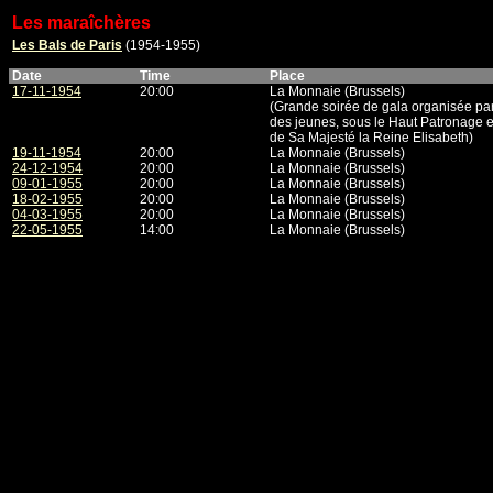
Les maraîchères
Les Bals de Paris
(1954-1955)
Date
Time
Place
17-11-1954
20:00
La Monnaie (Brussels)
(Grande soirée de gala organisée par
des jeunes, sous le Haut Patronage 
de Sa Majesté la Reine Elisabeth)
19-11-1954
20:00
La Monnaie (Brussels)
24-12-1954
20:00
La Monnaie (Brussels)
09-01-1955
20:00
La Monnaie (Brussels)
18-02-1955
20:00
La Monnaie (Brussels)
04-03-1955
20:00
La Monnaie (Brussels)
22-05-1955
14:00
La Monnaie (Brussels)