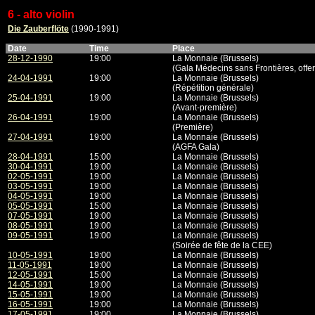
6 - alto violin
Die Zauberflöte
(1990-1991)
Date
Time
Place
28-12-1990
19:00
La Monnaie (Brussels)
(Gala Médecins sans Frontières, offert
24-04-1991
19:00
La Monnaie (Brussels)
(Répétition générale)
25-04-1991
19:00
La Monnaie (Brussels)
(Avant-première)
26-04-1991
19:00
La Monnaie (Brussels)
(Première)
27-04-1991
19:00
La Monnaie (Brussels)
(AGFA Gala)
28-04-1991
15:00
La Monnaie (Brussels)
30-04-1991
19:00
La Monnaie (Brussels)
02-05-1991
19:00
La Monnaie (Brussels)
03-05-1991
19:00
La Monnaie (Brussels)
04-05-1991
19:00
La Monnaie (Brussels)
05-05-1991
15:00
La Monnaie (Brussels)
07-05-1991
19:00
La Monnaie (Brussels)
08-05-1991
19:00
La Monnaie (Brussels)
09-05-1991
19:00
La Monnaie (Brussels)
(Soirée de fête de la CEE)
10-05-1991
19:00
La Monnaie (Brussels)
11-05-1991
19:00
La Monnaie (Brussels)
12-05-1991
15:00
La Monnaie (Brussels)
14-05-1991
19:00
La Monnaie (Brussels)
15-05-1991
19:00
La Monnaie (Brussels)
16-05-1991
19:00
La Monnaie (Brussels)
17-05-1991
19:00
La Monnaie (Brussels)