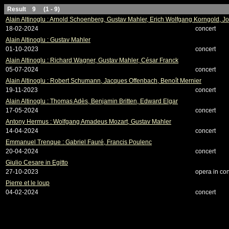
Result 9 (1 - 9)
Alain Altinoglu : Arnold Schoenberg, Gustav Mahler, Erich Wolfgang Korngold, J
18-02-2024
concert
Alain Altinoglu : Gustav Mahler
01-10-2023
concert
Alain Altinoglu : Richard Wagner, Gustav Mahler, César Franck
05-07-2024
concert
Alain Altinoglu : Robert Schumann, Jacques Offenbach, Benoît Mernier
19-11-2023
concert
Alain Altinoglu : Thomas Adès, Benjamin Britten, Edward Elgar
17-05-2024
concert
Antony Hermus : Wolfgang Amadeus Mozart, Gustav Mahler
14-04-2024
concert
Emmanuel Trenque : Gabriel Fauré, Francis Poulenc
20-04-2024
concert
Giulio Cesare in Egitto
27-10-2023
opera in con
Pierre et le loup
04-02-2024
concert