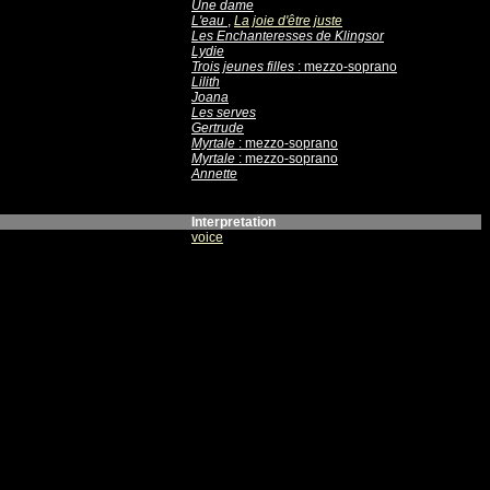
Une dame
L'eau
,
La joie d'être juste
Les Enchanteresses de Klingsor
Lydie
Trois jeunes filles
: mezzo-soprano
Lilith
Joana
Les serves
Gertrude
Myrtale
: mezzo-soprano
Myrtale
: mezzo-soprano
Annette
Interpretation
voice