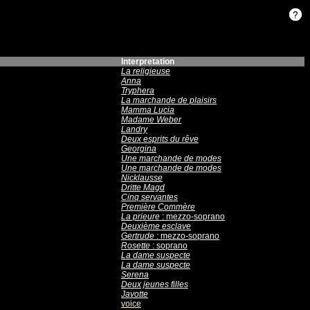
Interpretation
La religieuse
Anna
Tryphera
La marchande de plaisirs
Mamma Lucia
Madame Weber
Landry
Deux esprits du rêve
Georgina
Une marchande de modes
Une marchande de modes
Nicklausse
Dritte Magd
Cinq servantes
Première Commère
La prieure
: mezzo-soprano
Deuxième esclave
Gertrude
: mezzo-soprano
Rosette
: soprano
La dame suspecte
La dame suspecte
Serena
Deux jeunes filles
Javotte
voice