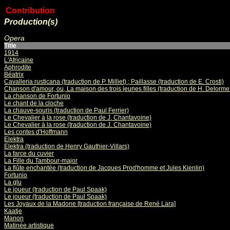
Contribution
Production(s)
Opera
Title
1914
L'Africaine
Aphrodite
Béatrix
Cavalleria rusticana (traduction de P. Milliet) ; Paillasse (traduction de E. Crosti)
Chanson d'amour, ou, La maison des trois jeunes filles (traduction de H. Delorme e
La chanson de Fortunio
Le chant de la cloche
La chauve-souris (traduction de Paul Ferrier)
Le Chevalier à la rose (traduction de J. Chantavoine)
Le Chevalier à la rose (traduction de J. Chantavoine)
Les contes d'Hoffmann
Elektra
Elektra (traduction de Henry Gauthier-Villars)
La farce du cuvier
La Fille du Tambour-major
La flûte enchantée (traduction de Jacques Prod'homme et Jules Kienlin)
Fortunio
La glu
Le joueur (traduction de Paul Spaak)
Le joueur (traduction de Paul Spaak)
Les Joyaux de la Madone [traduction française de René Lara]
Kaatje
Manon
Matinée artistique