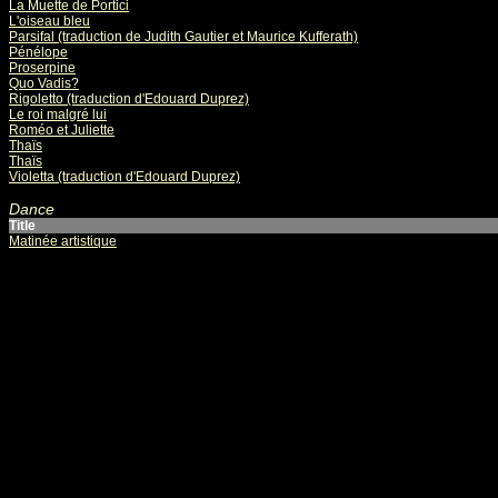
La Muette de Portici
L'oiseau bleu
Parsifal (traduction de Judith Gautier et Maurice Kufferath)
Pénélope
Proserpine
Quo Vadis?
Rigoletto (traduction d'Edouard Duprez)
Le roi malgré lui
Roméo et Juliette
Thaïs
Thaïs
Violetta (traduction d'Edouard Duprez)
Dance
Title
Matinée artistique