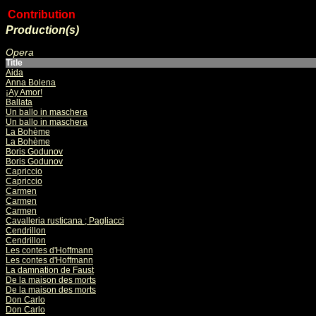
Contribution
Production(s)
Opera
Title
Aida
Anna Bolena
¡Ay Amor!
Ballata
Un ballo in maschera
Un ballo in maschera
La Bohème
La Bohème
Boris Godunov
Boris Godunov
Capriccio
Capriccio
Carmen
Carmen
Carmen
Cavalleria rusticana ; Pagliacci
Cendrillon
Cendrillon
Les contes d'Hoffmann
Les contes d'Hoffmann
La damnation de Faust
De la maison des morts
De la maison des morts
Don Carlo
Don Carlo