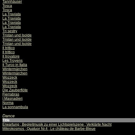
Tannhäuser
Tosca
Tosca
La Traviata
La Traviata
La Traviata
La Traviata
Tri sestry
Tristan und Isolde
Tristan und Isolde
Tristan und Isolde
Il trittico
Il trittico
Il trovatore
Les Troyens
Il Turco in Italia
Wintermärchen
Wintermärchen
Wozzeck
Wozzeck
Wozzeck
Die Zauberflöte
Fierrabras
I Masnadieri
Norma
La sonnambula
Dance
Title
Erwartung ; Begleitmusik zu einer Lichtspielszene ; Verklärte Nacht
Mikrokosmos ; Quatuor Nr.4 ; Le château de Barbe-Bleue