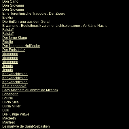
Don Carlo
Don Giovanni
Don Giovanni
Eine florentinische Tragödie ; Der Zwerg
Elektra
Die Entführung aus dem Serail
Erwartung ; Begleitmusik zu einer Lichtspielszene ; Verklärte Nacht
Falstaff
Falstaff
Der ferne Klang
Fidelio
Der fliegende Holländer
Der Freischütz
Idomeneo
Idomeneo
Idomeneo
Jenufa
Jenufa
Khovanchtchina
Khovanchtchina
Khovanchtchina
Káta Kabanovà
Lady Macbeth du district de Mzensk
Lohengrin
Louise
Lucio Silla
Luisa Miller
Lulu
Die lustige Witwe
Macbeth
Manfred
Le martyre de Saint-Sébastien