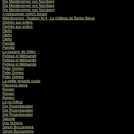
Die Meistersinger von Nürnberg
Die Meistersinger von Nürnberg
Die Meistersinger von Nürnberg
A midsummer night's dream
Mikrokosmos ; Quatuor Nr.4 ; Le château de Barbe-Bleue
Orphée aux enfers
Orphée aux enfers
Otello
Otello
Otello
Parsifal
Parsifal
La passion de Gilles
Pelléas et Mélisande
Pelléas et Mélisande
Pelléas et Mélisande
Peter Grimes
Peter Grimes
Peter Grimes
La petite renarde rusée
Pikovaya dama
Reigen
Reigen
Reigen
Le roi Arthus
Der Rosenkavalier
Der Rosenkavalier
Der Rosenkavalier
Salome
Das Schloss
Simon Boccanegra
Simon Boccanegra