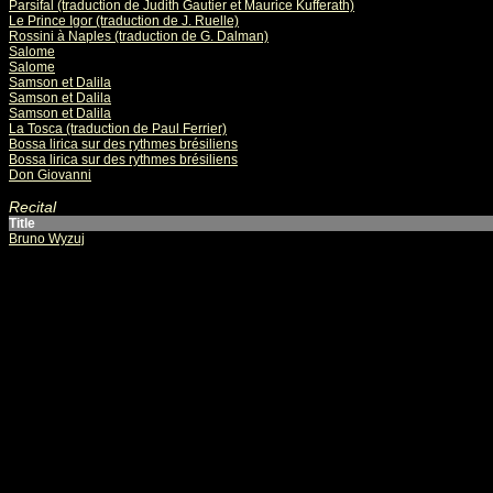
Parsifal (traduction de Judith Gautier et Maurice Kufferath)
Le Prince Igor (traduction de J. Ruelle)
Rossini à Naples (traduction de G. Dalman)
Salome
Salome
Samson et Dalila
Samson et Dalila
Samson et Dalila
La Tosca (traduction de Paul Ferrier)
Bossa lirica sur des rythmes brésiliens
Bossa lirica sur des rythmes brésiliens
Don Giovanni
Recital
Title
Bruno Wyzuj