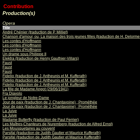
Contribution
Production(s)
Opera
Title
André Chénier (traduction de P. Milliet)
Chanson d'amour, ou, La maison des trois jeunes filles (traduction de H. Delorme e
Les contes d'Hoffmann
Les contes d'Hoffmann
Les contes d'Hoffmann
Un drame sous Philippe II
Elektra (traduction de Henry Gauthier-Villars)
Faust
Faust
Faust
Fidelio (traduction de J. Antheunis et M. Kufferath)
Fidelio (traduction de J. Antheunis et M. Kufferath)
Fidelio (traduction de J. Antheunis et M. Kufferath)
La fille de Madame Angot (29/06/1941)
Fra Diavolo
Le jongleur de Notre-Dame
Jour de paix (traduction de J. Chantavoine) ; Prométhée
Jour de paix (traduction de J. Chantavoine) ; Prométhée
La Juive
La Juive
Madame Butterfly (traduction de Paul Ferrier)
Les Maîtres-Chanteurs de Nuremberg (traduction de Alfred Ernst)
Les Mousquetaires au couvent
Parsifal (traduction de Judith Gautier et Maurice Kufferath)
Parsifal (traduction de Judith Gautier et Maurice Kufferath)