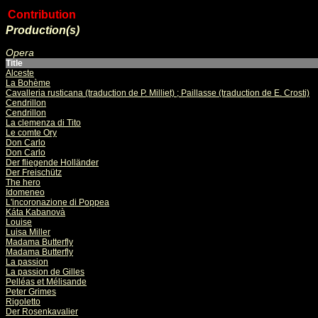
Contribution
Production(s)
Opera
Title
Alceste
La Bohème
Cavalleria rusticana (traduction de P. Milliet) ; Paillasse (traduction de E. Crosti)
Cendrillon
Cendrillon
La clemenza di Tito
Le comte Ory
Don Carlo
Don Carlo
Der fliegende Holländer
Der Freischütz
The hero
Idomeneo
L'incoronazione di Poppea
Káta Kabanovà
Louise
Luisa Miller
Madama Butterfly
Madama Butterfly
La passion
La passion de Gilles
Pelléas et Mélisande
Peter Grimes
Rigoletto
Der Rosenkavalier