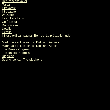
Der Rosenkavalier
Tosca
Il trovatore
Il trovatore
Wozzeck
Le coffret à bijoux
Così fan tutte
Don Giovanni
L'étoile
L'étoile
Il filosofo di campagna ; Ben, ou, La précaution utile
Madrigaux et lute songs ; Dido and Aeneas
Madrigaux et lute songs ; Dido and Aeneas
The Rake's Progress
The Rake's Progress
Rigoletto
Suor Angelica ; The telephone