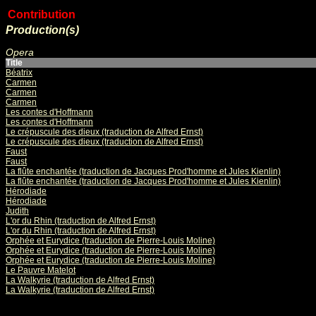
Contribution
Production(s)
Opera
Title
Béatrix
Carmen
Carmen
Carmen
Les contes d'Hoffmann
Les contes d'Hoffmann
Le crépuscule des dieux (traduction de Alfred Ernst)
Le crépuscule des dieux (traduction de Alfred Ernst)
Faust
Faust
La flûte enchantée (traduction de Jacques Prod'homme et Jules Kienlin)
La flûte enchantée (traduction de Jacques Prod'homme et Jules Kienlin)
Hérodiade
Hérodiade
Judith
L'or du Rhin (traduction de Alfred Ernst)
L'or du Rhin (traduction de Alfred Ernst)
Orphée et Eurydice (traduction de Pierre-Louis Moline)
Orphée et Eurydice (traduction de Pierre-Louis Moline)
Orphée et Eurydice (traduction de Pierre-Louis Moline)
Le Pauvre Matelot
La Walkyrie (traduction de Alfred Ernst)
La Walkyrie (traduction de Alfred Ernst)