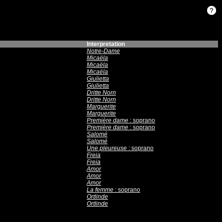
Interpretation
Notre-Dame
Micaëla
Micaëla
Micaëla
Giulietta
Giulietta
Dritte Norn
Dritte Norn
Marguerite
Marguerite
Première dame
: soprano
Première dame
: soprano
Salomé
Salomé
Une pleureuse
: soprano
Freia
Freia
Amor
Amor
Amor
La femme
: soprano
Ortlinde
Ortlinde