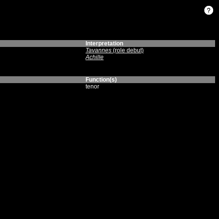
Interpretation
Tavannes
(role debut)
Achille
Function(s)
tenor