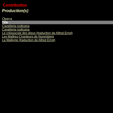
Contribution
Production(s)
Opera
Title
Cavalleria rusticana
Cavalleria rusticana
Le crépuscule des dieux (traduction de Alfred Ernst)
Les Maîtres-Chanteurs de Nuremberg
La Walkyrie (traduction de Alfred Ernst)