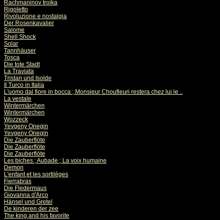
Rachmaninov troika
Rigoletto
Rivoluzione e nostalgia
Der Rosenkavalier
Salome
Shell Shock
Solar
Tannhäuser
Tosca
Die tote Stadt
La Traviata
Tristan und Isolde
Il Turco in Italia
L'uomo dal fiore in bocca ; Monsieur Choufleuri restera chez lui le ..
La vestale
Wintermärchen
Wintermärchen
Wozzeck
Yevgeny Onegin
Yevgeny Onegin
Die Zauberflöte
Die Zauberflöte
Die Zauberflöte
Les biches ; Aubade ; La voix humaine
Demon
L'enfant et les sortilèges
Fierrabras
Die Fledermaus
Giovanna d'Arco
Hänsel und Gretel
De kinderen der zee
The king and his favorite