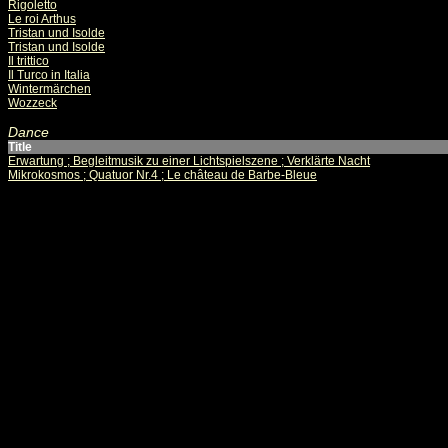
Rigoletto
Le roi Arthus
Tristan und Isolde
Tristan und Isolde
Il trittico
Il Turco in Italia
Wintermärchen
Wozzeck
Dance
Title
Erwartung ; Begleitmusik zu einer Lichtspielszene ; Verklärte Nacht
Mikrokosmos ; Quatuor Nr.4 ; Le château de Barbe-Bleue