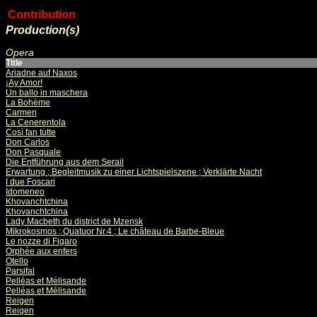
Contribution
Production(s)
Opera
Title
Ariadne auf Naxos
¡Ay Amor!
Un ballo in maschera
La Bohème
Carmen
La Cenerentola
Così fan tutte
Don Carlos
Don Pasquale
Die Entführung aus dem Serail
Erwartung ; Begleitmusik zu einer Lichtspielszene ; Verklärte Nacht
I due Foscari
Idomeneo
Khovanchtchina
Khovanchtchina
Lady Macbeth du district de Mzensk
Mikrokosmos ; Quatuor Nr.4 ; Le château de Barbe-Bleue
Le nozze di Figaro
Orphée aux enfers
Otello
Parsifal
Pelléas et Mélisande
Pelléas et Mélisande
Reigen
Reigen